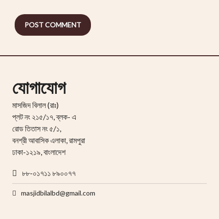
যোগাযোগ
মাসজিদ বিলাল (রাঃ)
প্লট নং ২১৫/১৭, ব্লক- এ
রোড তিতাস নং ৫/১,
বনশ্রী আবাসিক এলাকা, রামপুরা
ঢাকা-১২১৯, বাংলাদেশ
৮৮-০১৭১১ ৮৯০০৭৭
masjidbilalbd@gmail.com