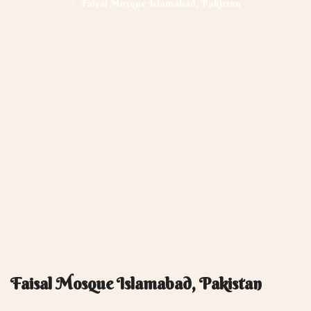
Faisal Mosque Islamabad, Pakistan
le
gation
Faisal Mosque Islamabad, Pakistan