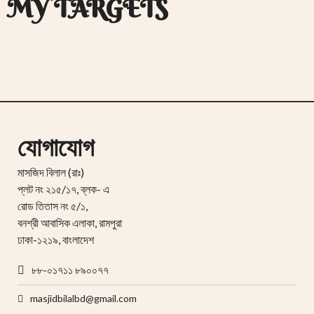
MY TARGETS
যোগাযোগ
মাসজিদ বিলাল (রাঃ)
প্লট নং ২১৫/১৭, ব্লক- এ
রোড তিতাস নং ৫/১,
বনশ্রী আবাসিক এলাকা, রামপুরা
ঢাকা-১২১৯, বাংলাদেশ
৮৮-০১৭১১ ৮৯০০৭৭
masjidbilalbd@gmail.com