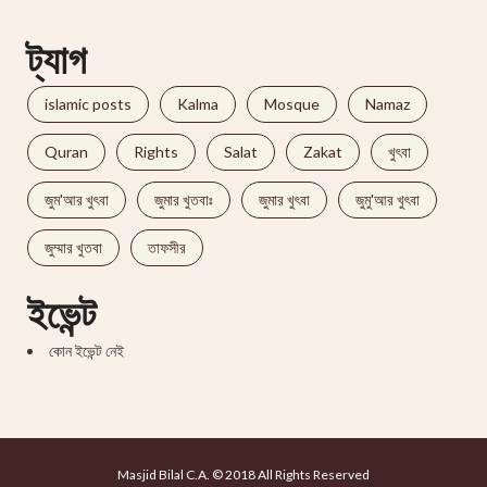
ট্যাগ
islamic posts
Kalma
Mosque
Namaz
Quran
Rights
Salat
Zakat
খুৎবা
জুম'আর খুৎবা
জুমার খুতবাঃ
জুমার খুৎবা
জুমু'আর খুৎবা
জুম্মার খুতবা
তাফসীর
ইভেন্ট
কোন ইভেন্ট নেই
Masjid Bilal C.A. © 2018 All Rights Reserved