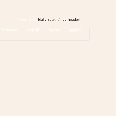
Prayer Time:
[daily_salat_times_header]
উম্মাহ সংবাদ
অনুষ্ঠানাদি
দান করুন
যোগাযোগ